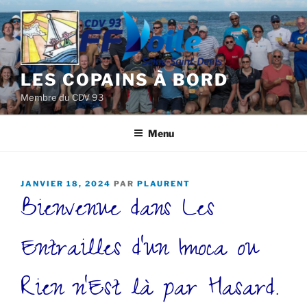
Aller
au
contenu
principal
LES COPAINS À BORD
Membre du CDV 93
Menu
PUBLIÉ
JANVIER 18, 2024
PAR
PLAURENT
Bienvenue dans Les
LE
Entrailles d’un Imoca ou
Rien n’Est là par Hasard.