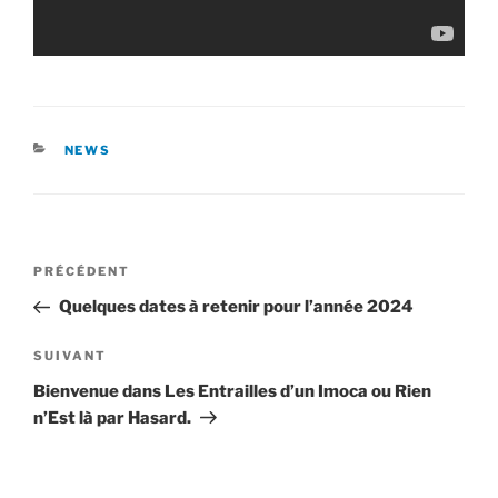
CATÉGORIES
NEWS
Navigation
Article
PRÉCÉDENT
de
précédent
Quelques dates à retenir pour l’année 2024
l’article
Article
SUIVANT
suivant
Bienvenue dans Les Entrailles d’un Imoca ou Rien
n’Est là par Hasard.