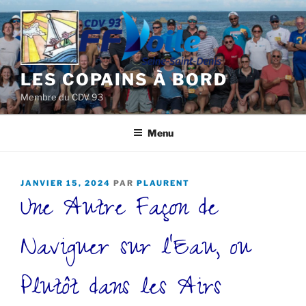
Aller
au
contenu
principal
LES COPAINS À BORD
Membre du CDV 93
Menu
PUBLIÉ
JANVIER 15, 2024
PAR
PLAURENT
Une Autre Façon de
LE
Naviguer sur l’Eau, ou
Plutôt dans les Airs