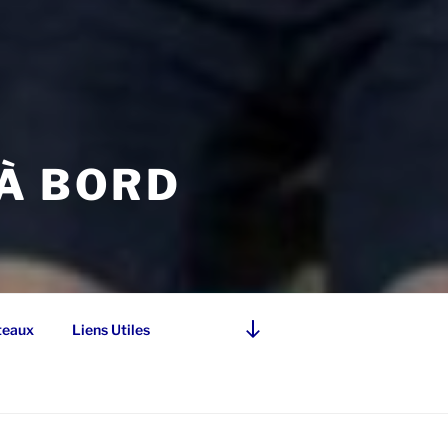
 À BORD
Descendre
teaux
Liens Utiles
au
contenu