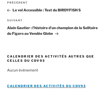
Article
PRÉCÉDENT
de
précédent
Le vol Accessible : Test du BIRDYFISH S
l’article
Article
SUIVANT
suivant
Alain Gautier : l’histoire d’un champion de la Solitaire
du Figaro au Vendée Globe
CALENDRIER DES ACTIVITÉS AUTRES QUE
CELLES DU CDV93
Aucun évènement
CALENDRIER DES ACTIVITÉS DU
CDV93