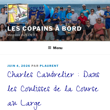
Aller
au
contenu
principal
LES COPAINS À BORD
Membre du CDV 93
Menu
PUBLIÉ
JUIN 4, 2026
PAR
PLAURENT
Charles Caudrelier : Dans
LE
les Coulisses de la Course
au Large