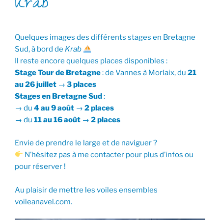
Krab
Quelques images des différents stages en Bretagne
Sud, à bord de
Krab
Il reste encore quelques places disponibles :
Stage Tour de Bretagne
: de Vannes à Morlaix, du
21
au 26 juillet
→
3 places
Stages en Bretagne Sud
:
→ du
4 au 9 août
→
2 places
→ du
11 au 16 août
→
2 places
Envie de prendre le large et de naviguer ?
N’hésitez pas à me contacter pour plus d’infos ou
pour réserver !
Au plaisir de mettre les voiles ensembles
voileanavel.com
.