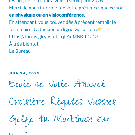
les projets et rendez-vous à venir pour 2026.
Merci de nous informer de votre présence, que ce soit
en physique ou en visioconférence
.
En attendant, vous pouvez dès à présent remplir le
formulaire d’adhésion en ligne via ce lien :
https://forms.gle/hsmbLqhAuMNK4DgC7
À très bientôt,
Le Bureau
PUBLIÉ
JUIN 24, 2025
Ecole de Voile Anavel
LE
Croisière Régates Vannes
Golfe du Morbihan sur