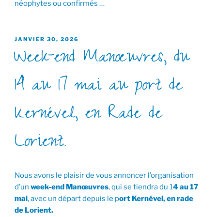
néophytes ou confirmés …
PUBLIÉ
JANVIER 30, 2026
Week-end Manœuvres, du
LE
14 au 17 mai au port de
Kernével, en Rade de
Lorient.
Nous avons le plaisir de vous annoncer l’organisation
d’un
week-end Manœuvres
, qui se tiendra du 1
4 au 17
mai
, avec un départ depuis le p
ort Kernével, en rade
de Lorient.