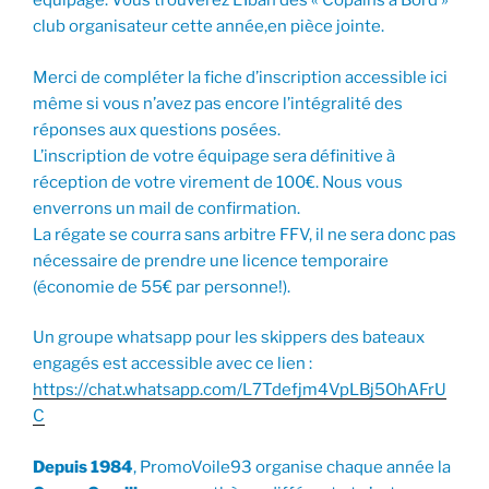
équipage. Vous trouverez L’Iban des « Copains à Bord »
club organisateur cette année,en pièce jointe.
Merci de compléter la fiche d’inscription accessible ici
même si vous n’avez pas encore l’intégralité des
réponses aux questions posées.
L’inscription de votre équipage sera définitive à
réception de votre virement de 100€. Nous vous
enverrons un mail de confirmation.
La régate se courra sans arbitre FFV, il ne sera donc pas
nécessaire de prendre une licence temporaire
(économie de 55€ par personne!).
Un groupe whatsapp pour les skippers des bateaux
engagés est accessible avec ce lien :
https://chat.whatsapp.com/L7Tdefjm4VpLBj5OhAFrU
C
Depuis 1984
, PromoVoile93 organise chaque année la