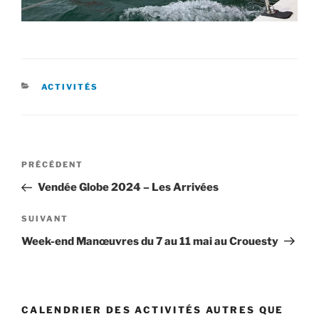
CATÉGORIES
ACTIVITÉS
Navigation
Article
PRÉCÉDENT
de
précédent
Vendée Globe 2024 – Les Arrivées
l’article
Article
SUIVANT
suivant
Week-end Manœuvres du 7 au 11 mai au Crouesty
CALENDRIER DES ACTIVITÉS AUTRES QUE