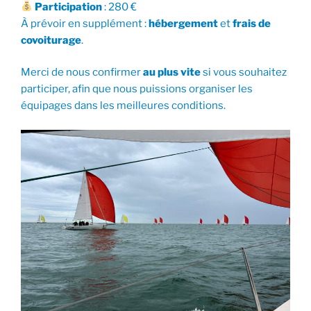
Participation
: 280 €
À prévoir en supplément :
hébergement
et
frais de
covoiturage
.
Merci de nous confirmer
au plus vite
si vous souhaitez
participer, afin que nous puissions organiser les
équipages dans les meilleures conditions.