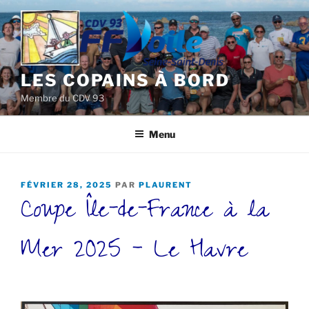
Aller
au
contenu
principal
LES COPAINS À BORD
Membre du CDV 93
Menu
PUBLIÉ
FÉVRIER 28, 2025
PAR
PLAURENT
Coupe Île-de-France à la
LE
Mer 2025 – Le Havre