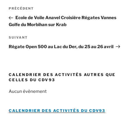
Navigation
Article
PRÉCÉDENT
de
précédent
Ecole de Voile Anavel Croisière Régates Vannes
l’article
Golfe du Morbihan sur Krab
Article
SUIVANT
suivant
Régate Open 500 au Lac du Der, du 25 au 26 avril
CALENDRIER DES ACTIVITÉS AUTRES QUE
CELLES DU CDV93
Aucun évènement
CALENDRIER DES ACTIVITÉS DU
CDV93