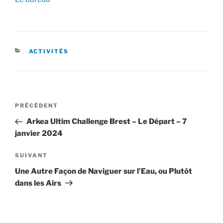
CATÉGORIES
ACTIVITÉS
Navigation
Article
PRÉCÉDENT
de
précédent
Arkea Ultim Challenge Brest – Le Départ – 7
l’article
janvier 2024
Article
SUIVANT
suivant
Une Autre Façon de Naviguer sur l’Eau, ou Plutôt
dans les Airs