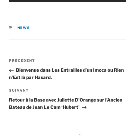
CATÉGORIES
NEWS
Navigation
Article
PRÉCÉDENT
de
précédent
Bienvenue dans Les Entrailles d’un Imoca ou Rien
l’article
n’Est là par Hasard.
Article
SUIVANT
suivant
Retour à la Base avec Juliette D’Orange sur l’Ancien
Bateau de Jean Le Cam ‘Hubert’