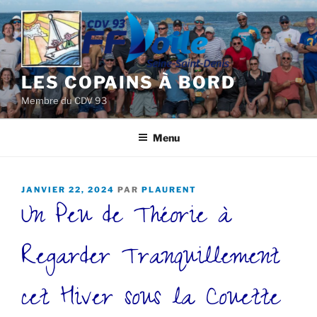
Aller
au
contenu
principal
LES COPAINS À BORD
Membre du CDV 93
Menu
PUBLIÉ
JANVIER 22, 2024
PAR
PLAURENT
Un Peu de Théorie à
LE
Regarder Tranquillement
cet Hiver sous la Couette