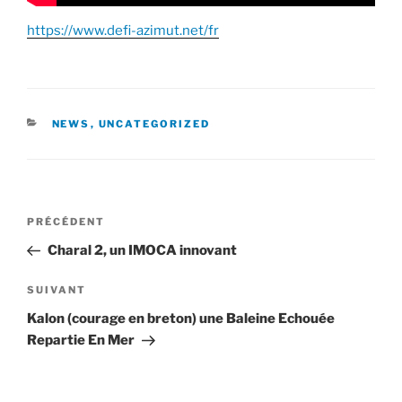
https://www.defi-azimut.net/fr
CATÉGORIES
NEWS
,
UNCATEGORIZED
Navigation
Article
PRÉCÉDENT
de
précédent
Charal 2, un IMOCA innovant
l’article
Article
SUIVANT
suivant
Kalon (courage en breton) une Baleine Echouée
Repartie En Mer