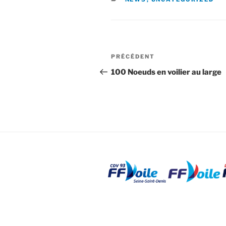
Navigation
Article
PRÉCÉDENT
de
précédent
100 Noeuds en voilier au large
l’article