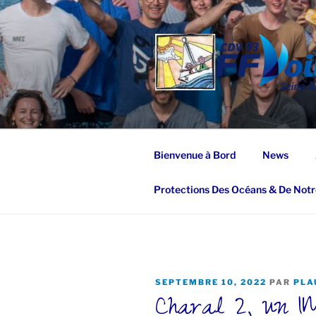
Aller
au
contenu
principal
Bienvenue à Bord
News
Protections Des Océans & De Notr
PUBLIÉ
SEPTEMBRE 10, 2022
PAR
PLA
Charal 2, un I
LE