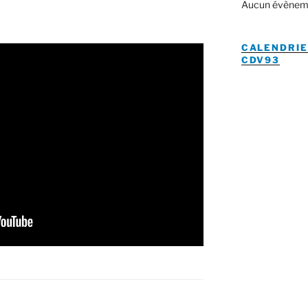
Aucun évènem
CALENDRIE
CDV93