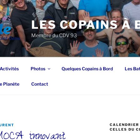
LES COPAINS À
Membre du CDV 93
Activités
Photos
Quelques Copains à Bord
Les Ba
e Planète
Contact
CALENDRIER 
URENT
MOCA innovant
CELLES DU C