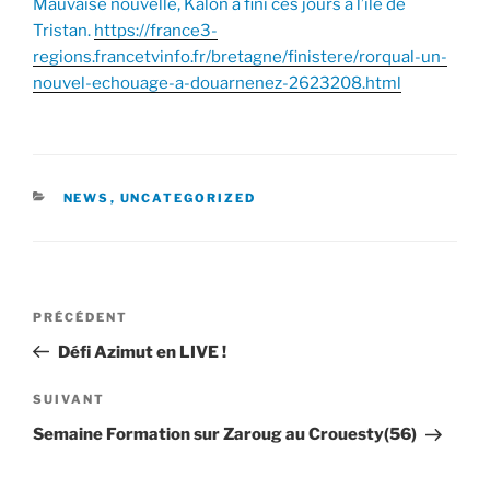
Mauvaise nouvelle, Kalon a fini ces jours à l’île de
Tristan.
https://france3-
regions.francetvinfo.fr/bretagne/finistere/rorqual-un-
nouvel-echouage-a-douarnenez-2623208.html
CATÉGORIES
NEWS
,
UNCATEGORIZED
Navigation
Article
PRÉCÉDENT
de
précédent
Défi Azimut en LIVE !
l’article
Article
SUIVANT
suivant
Semaine Formation sur Zaroug au Crouesty(56)