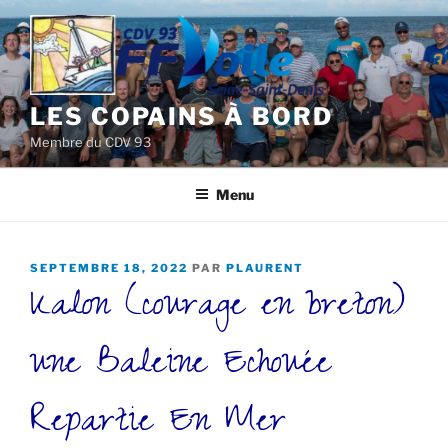
Aller
au
contenu
principal
LES COPAINS À BORD
Membre du CDV 93
Menu
PUBLIÉ
SEPTEMBRE 18, 2022
PAR
PLAURENT
Kalon (courage en breton)
LE
une Baleine Echouée
Repartie En Mer