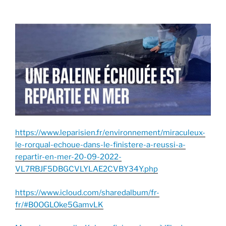
https://www.leparisien.fr/environnement/miraculeux-
le-rorqual-echoue-dans-le-finistere-a-reussi-a-
repartir-en-mer-20-09-2022-
VL7RBJF5DBGCVLYLAE2CVBY34Y.php
https://www.icloud.com/sharedalbum/fr-
fr/#B0OGLOke5GamvLK