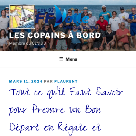
Aller
au
contenu
principal
LES COPAINS À BORD
Membre du CDV 93
Menu
PUBLIÉ
MARS 11, 2024
PAR
PLAURENT
Tout ce qu’il Faut Savoir
LE
pour Prendre un Bon
Départ en Régate et