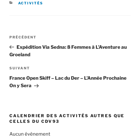
CATÉGORIES
ACTIVITÉS
Navigation
Article
PRÉCÉDENT
de
précédent
Expédition Via Sedna: 8 Femmes à L’Aventure au
l’article
Groeland
Article
SUIVANT
suivant
France Open Skiff – Lac du Der – L’Année Prochaine
On y Sera
CALENDRIER DES ACTIVITÉS AUTRES QUE
CELLES DU CDV93
Aucun évènement