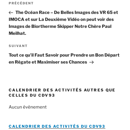
Article
PRÉCÉDENT
de
précédent
The Océan Race – De Belles Images des VR 65 et
l’article
IMOCA et sur La Deuxième Vidéo on peut voir des
Images de Biortherme Skipper Notre Chère Paul
Meilhat.
Article
SUIVANT
suivant
Tout ce qu’il Faut Savoir pour Prendre un Bon Départ
en Régate et Maximiser ses Chances
CALENDRIER DES ACTIVITÉS AUTRES QUE
CELLES DU CDV93
Aucun évènement
CALENDRIER DES ACTIVITÉS DU
CDV93