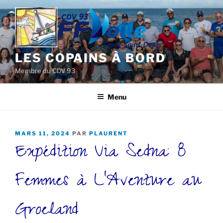
Aller
au
contenu
principal
LES COPAINS À BORD
Membre du CDV 93
Menu
PUBLIÉ
MARS 11, 2024
PAR
PLAURENT
Expédition Via Sedna: 8
LE
Femmes à L’Aventure au
Groeland