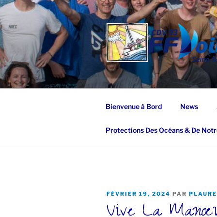
Aller
au
contenu
principal
Bienvenue à Bord
News
Protections Des Océans & De Notr
PUBLIÉ
FÉVRIER 19, 2024
PAR
PLAUR
Vive La Manœ
LE