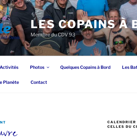
LES COPAINS À
Membre du CDV 93
Activités
Photos
Quelques Copains à Bord
Les Ba
e Planète
Contact
CALENDRIER 
ENT
uvre
CELLES DU C