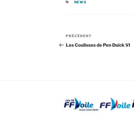
CATÉGORIES
NEWS
Navigation
Article
PRÉCÉDENT
de
précédent
Les Coulisses de Pen Duick VI
l’article