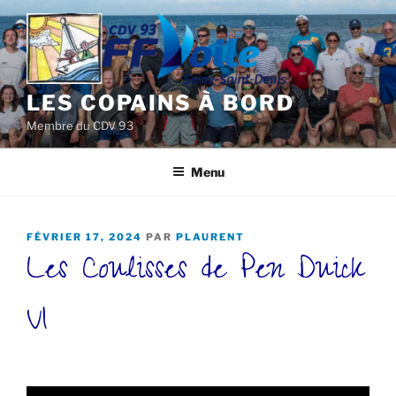
Aller
au
contenu
principal
LES COPAINS À BORD
Membre du CDV 93
Menu
PUBLIÉ
FÉVRIER 17, 2024
PAR
PLAURENT
Les Coulisses de Pen Duick
LE
VI