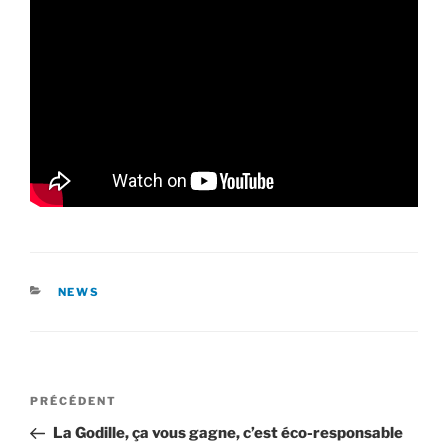
CATÉGORIES
NEWS
Navigation
Article
PRÉCÉDENT
de
précédent
La Godille, ça vous gagne, c’est éco-responsable
l’article