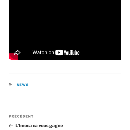
CATÉGORIES
NEWS
Navigation
Article
PRÉCÉDENT
de
précédent
L’Imoca ca vous gagne
l’article