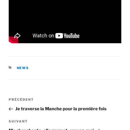
CATÉGORIES
NEWS
Navigation
Article
PRÉCÉDENT
de
précédent
Je traverse la Manche pour la première fois
l’article
Article
SUIVANT
suivant