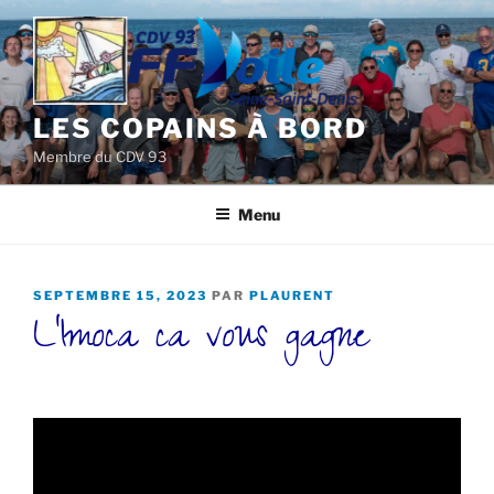
Aller
au
contenu
principal
LES COPAINS À BORD
Membre du CDV 93
Menu
PUBLIÉ
SEPTEMBRE 15, 2023
PAR
PLAURENT
L’Imoca ca vous gagne
LE