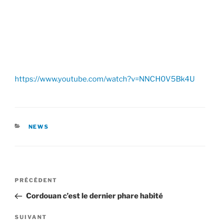
https://www.youtube.com/watch?v=NNCH0V5Bk4U
CATÉGORIES
NEWS
Navigation
Article
PRÉCÉDENT
de
précédent
Cordouan c’est le dernier phare habité
l’article
Article
SUIVANT