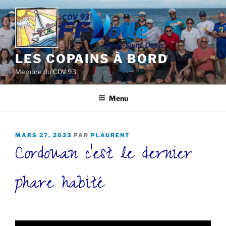
Aller
au
contenu
principal
LES COPAINS À BORD
Membre du CDV 93
Menu
PUBLIÉ
MARS 27, 2023
PAR
PLAURENT
Cordouan c’est le dernier
LE
phare habité