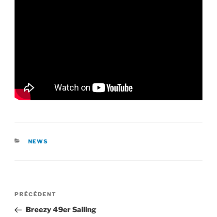
CATÉGORIES
NEWS
Navigation
Article
PRÉCÉDENT
de
précédent
Breezy 49er Sailing
l’article