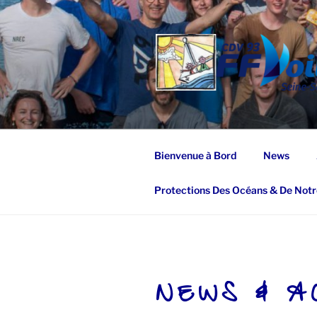
Aller
au
contenu
principal
Bienvenue à Bord
News
Protections Des Océans & De Notr
NEWS & A