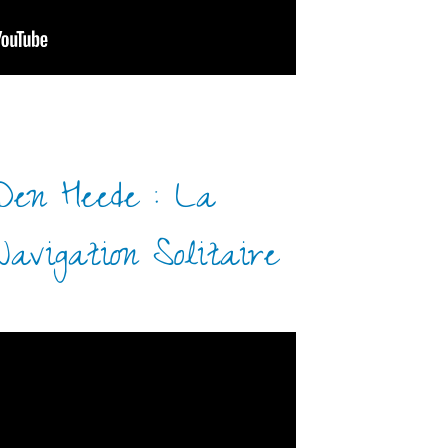
Den Heede : La
avigation Solitaire