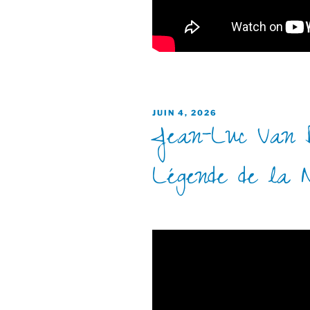
PUBLIÉ
JUIN 4, 2026
Jean-Luc Van 
LE
Légende de la N