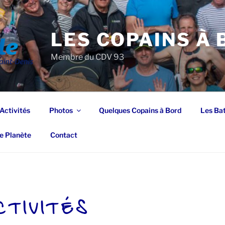
LES COPAINS À
Membre du CDV 93
Activités
Photos
Quelques Copains à Bord
Les Ba
e Planète
Contact
CTIVITÉS