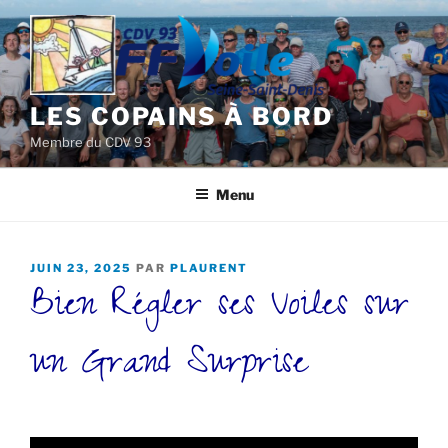
Aller
au
contenu
principal
LES COPAINS À BORD
Membre du CDV 93
Menu
PUBLIÉ
JUIN 23, 2025
PAR
PLAURENT
Bien Régler ses Voiles sur
LE
un Grand Surprise