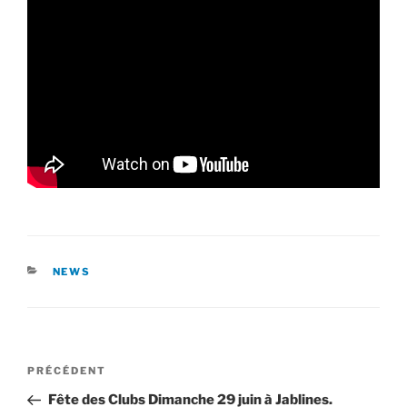
CATÉGORIES
NEWS
Navigation
Article
PRÉCÉDENT
de
précédent
Fête des Clubs Dimanche 29 juin à Jablines.