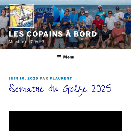
Aller
au
contenu
principal
LES COPAINS À BORD
Membre du CDV 93
Menu
PUBLIÉ
JUIN 10, 2025
PAR
PLAURENT
Semaine du Golfe 2025
LE