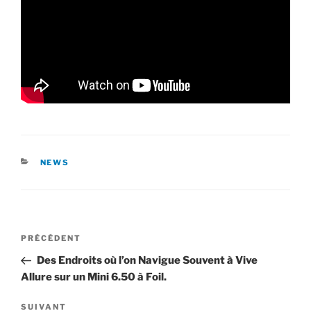
CATÉGORIES
NEWS
Navigation
Article
PRÉCÉDENT
de
précédent
Des Endroits où l’on Navigue Souvent à Vive
l’article
Allure sur un Mini 6.50 à Foil.
Article
SUIVANT