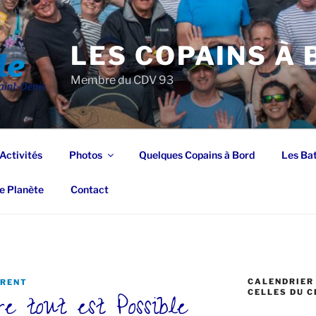
LES COPAINS À
Membre du CDV 93
Activités
Photos
Quelques Copains à Bord
Les Ba
e Planète
Contact
CALENDRIER 
RENT
e tout est Possible
CELLES DU C