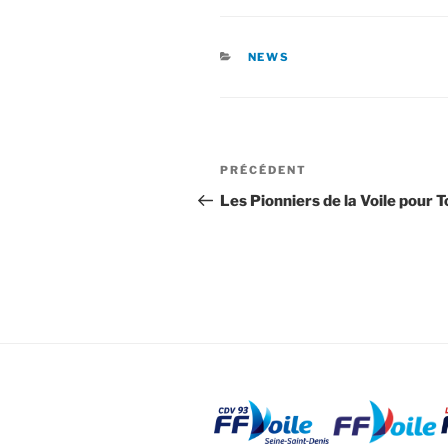
CATÉGORIES
NEWS
Navigation
Article
PRÉCÉDENT
de
précédent
Les Pionniers de la Voile pour 
l’article