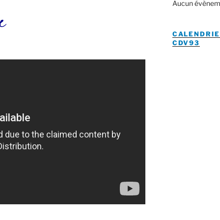
Aucun évènem
e
CALENDRIE
CDV93