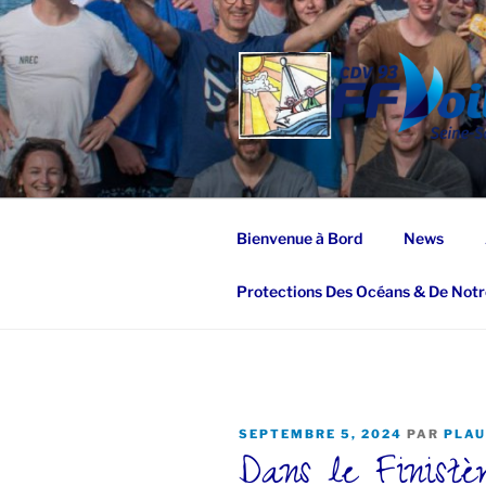
Aller
au
contenu
principal
Bienvenue à Bord
News
Protections Des Océans & De Notr
PUBLIÉ
SEPTEMBRE 5, 2024
PAR
PLAU
Dans le Finistèr
LE