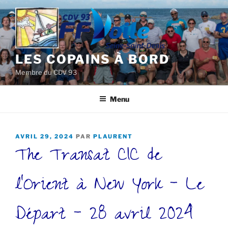
Aller
au
contenu
principal
LES COPAINS À BORD
Membre du CDV 93
Menu
PUBLIÉ
AVRIL 29, 2024
PAR
PLAURENT
The Transat CIC de
LE
l’Orient à New York – Le
Départ – 28 avril 2024