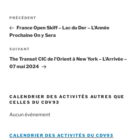
Navigation
Article
PRÉCÉDENT
de
précédent
France Open Skiff – Lac du Der – L’Année
l’article
Prochaine On y Sera
Article
SUIVANT
suivant
The Transat CIC de l’Orient à New York – L’Arrivée –
07 mai 2024
CALENDRIER DES ACTIVITÉS AUTRES QUE
CELLES DU CDV93
Aucun évènement
CALENDRIER DES ACTIVITÉS DU
CDV93