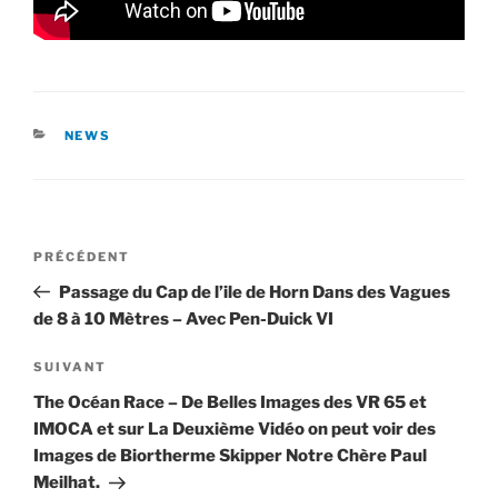
CATÉGORIES
NEWS
Navigation
Article
PRÉCÉDENT
de
précédent
Passage du Cap de l’ile de Horn Dans des Vagues
l’article
de 8 à 10 Mètres – Avec Pen-Duick VI
Article
SUIVANT
suivant
The Océan Race – De Belles Images des VR 65 et
IMOCA et sur La Deuxième Vidéo on peut voir des
Images de Biortherme Skipper Notre Chère Paul
Meilhat.