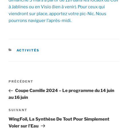
à Jablines ou en Visio (lien à venir). Pour ceux qui
viendront sur place, apportez votre pic-Nic. Nous
pourrons naviguer l’après-midi.
CATÉGORIES
ACTIVITÉS
Navigation
Article
PRÉCÉDENT
de
précédent
Coupe Camille 2024 – Le programme du 14 juin
l’article
au 16 juin
Article
SUIVANT
suivant
WingFoil, La Synthèse De Tout Pour Simplement
Voler sur l’Eau