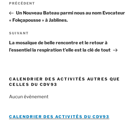
Article
PRÉCÉDENT
de
précédent
Un Nouveau Bateau parmi nous au nom Evocateur
l’article
« Fokçapousse » à Jablines.
Article
SUIVANT
suivant
La mosaïque de belle rencontre et le retour à
l’essentiel la respiration t’elle est la clé de tout
CALENDRIER DES ACTIVITÉS AUTRES QUE
CELLES DU CDV93
Aucun évènement
CALENDRIER DES ACTIVITÉS DU
CDV93