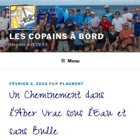
Aller
au
contenu
principal
LES COPAINS À BORD
Membre du CDV 93
Menu
PUBLIÉ
FÉVRIER 2, 2024
PAR
PLAURENT
Un Cheminement dans
LE
l’Aber Vrac sous l’Eau et
sans Bulle