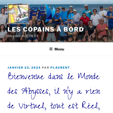
Aller
au
contenu
principal
LES COPAINS À BORD
Membre du CDV 93
Menu
PUBLIÉ
JANVIER 23, 2024
PAR
PLAURENT
Bienvenue dans le Monde
LE
des Abysses, il n’y a rien
de Virtuel, tout est Réel,