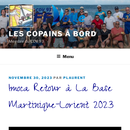
Aller
au
contenu
principal
LES COPAINS À BORD
Membre du CDV 93
Menu
PUBLIÉ
NOVEMBRE 30, 2023
PAR
PLAURENT
Imoca Retour à La Base
LE
Martinique-Lorient 2023