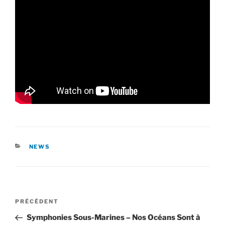
CATÉGORIES
NEWS
Navigation
Article
PRÉCÉDENT
de
précédent
Symphonies Sous-Marines – Nos Océans Sont à
l’article