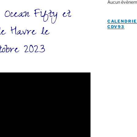
Aucun évènem
, Ocean Fifty et
CALENDRIE
le Havre le
CDV93
tobre 2023