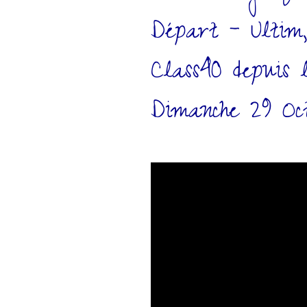
Départ – Ultim
Class40 depuis 
Dimanche 29 Oc