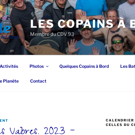
LES COPAINS À
Membre du CDV 93
Activités
Photos
Quelques Copains à Bord
Les Ba
e Planète
Contact
CALENDRIER 
ENT
s Vabres. 2023 –
CELLES DU C