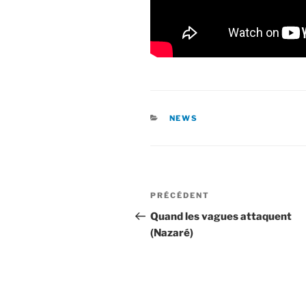
CATÉGORIES
NEWS
Navigation
Article
PRÉCÉDENT
de
précédent
Quand les vagues attaquent
(Nazaré)
l’article