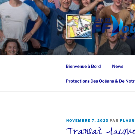
Aller
au
contenu
principal
Bienvenue à Bord
News
Protections Des Océans & De Notr
PUBLIÉ
NOVEMBRE 7, 2023
PAR
PLAUR
Transat Jacque
LE