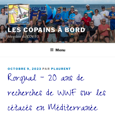
Aller
au
contenu
principal
LES COPAINS À BORD
Membre du CDV 93
Menu
PUBLIÉ
OCTOBRE 9, 2023
PAR
PLAURENT
Rorqual – 20 ans de
LE
recherches de WWF sur les
cétacés en Méditerranée