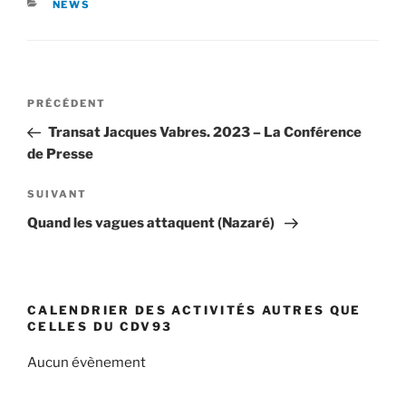
CATÉGORIES
NEWS
Navigation
Article
PRÉCÉDENT
de
précédent
Transat Jacques Vabres. 2023 – La Conférence
l’article
de Presse
Article
SUIVANT
suivant
Quand les vagues attaquent (Nazaré)
CALENDRIER DES ACTIVITÉS AUTRES QUE
CELLES DU CDV93
Aucun évènement