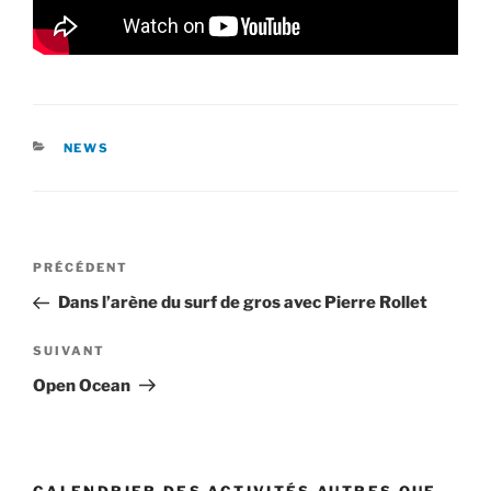
CATÉGORIES
NEWS
Navigation
Article
PRÉCÉDENT
de
précédent
Dans l’arène du surf de gros avec Pierre Rollet
l’article
Article
SUIVANT
suivant
Open Ocean
CALENDRIER DES ACTIVITÉS AUTRES QUE