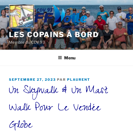
Aller
au
contenu
principal
LES COPAINS À BORD
Membre du CDV 93
Menu
PUBLIÉ
SEPTEMBRE 27, 2023
PAR
PLAURENT
Un Skywalk & Un Mast
LE
Walk Pour Le Vendée
Globe