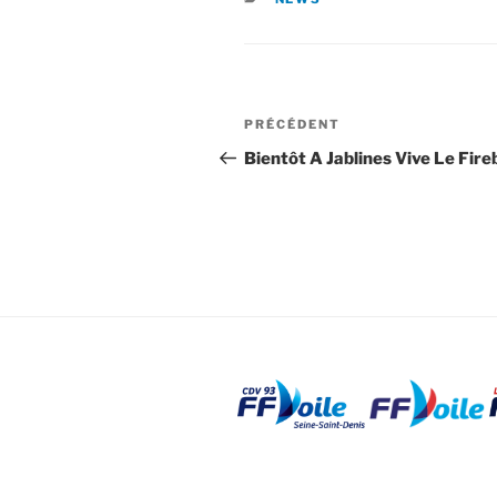
Navigation
Article
PRÉCÉDENT
de
précédent
Bientôt A Jablines Vive Le Fireb
l’article