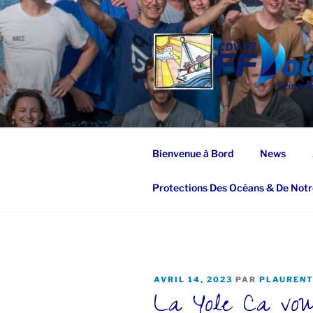
Aller
au
contenu
principal
Bienvenue à Bord
News
Protections Des Océans & De Notr
PUBLIÉ
AVRIL 14, 2023
PAR
PLAUREN
La Yole Ca vo
LE