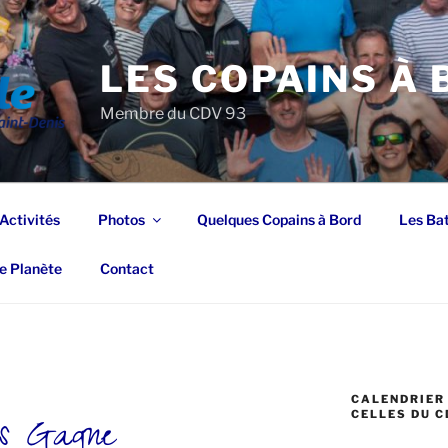
LES COPAINS À
Membre du CDV 93
Activités
Photos
Quelques Copains à Bord
Les Ba
e Planète
Contact
CALENDRIER 
T
us Gagne
CELLES DU C