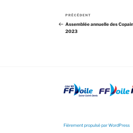
Navigation
Article
PRÉCÉDENT
de
précédent
Assemblée annuelle des Copai
2023
l’article
Fièrement propulsé par WordPress