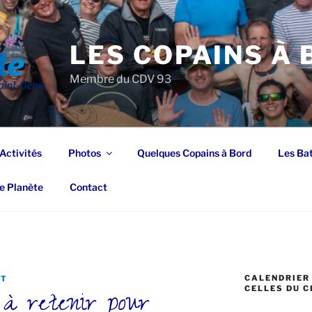
LES COPAINS À
Membre du CDV 93
Activités
Photos
Quelques Copains à Bord
Les Ba
e Planète
Contact
CALENDRIER 
NT
 à retenir pour
CELLES DU C