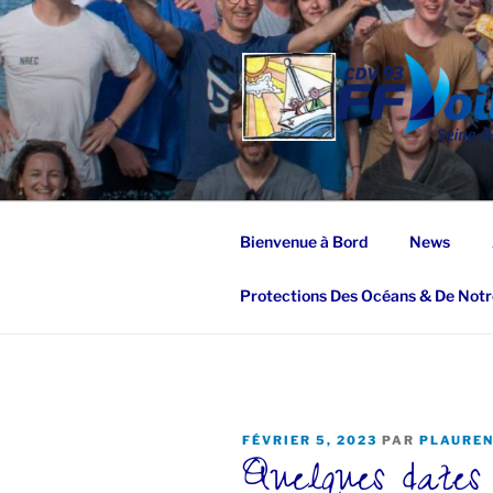
Aller
au
contenu
principal
Bienvenue à Bord
News
Protections Des Océans & De Notr
PUBLIÉ
FÉVRIER 5, 2023
PAR
PLAURE
Quelques dates
LE