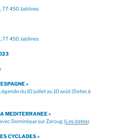
t, 77 450 Jablines
t, 77 450 Jablines
023
n
’ESPAGNE »
Légende du 10 juillet au 10 août (Dates à
 LA MEDITERRANEE »
 avec Dominique sur Zaroug (
Les dates
)
LES CYCLADES »