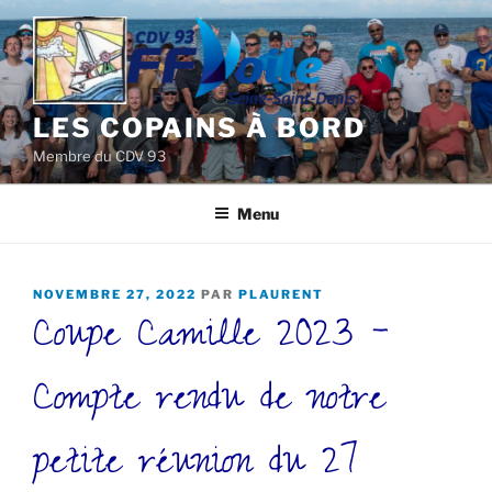
Aller
au
contenu
principal
LES COPAINS À BORD
Membre du CDV 93
Menu
PUBLIÉ
NOVEMBRE 27, 2022
PAR
PLAURENT
Coupe Camille 2023 –
LE
Compte rendu de notre
petite réunion du 27