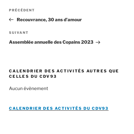
Navigation
Article
PRÉCÉDENT
de
précédent
Recouvrance, 30 ans d’amour
l’article
Article
SUIVANT
suivant
Assemblée annuelle des Copains 2023
CALENDRIER DES ACTIVITÉS AUTRES QUE
CELLES DU CDV93
Aucun évènement
CALENDRIER DES ACTIVITÉS DU
CDV93