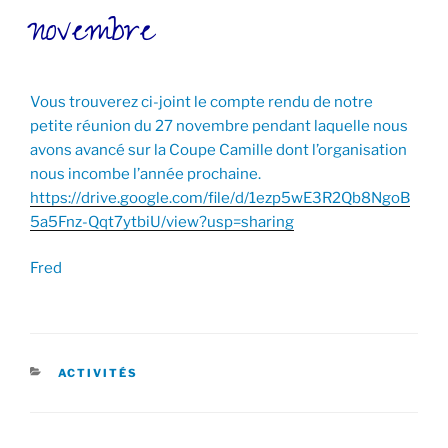
novembre
Vous trouverez ci-joint le compte rendu de notre
petite réunion du 27 novembre pendant laquelle nous
avons avancé sur la Coupe Camille dont l’organisation
nous incombe l’année prochaine.
https://drive.google.com/file/d/1ezp5wE3R2Qb8NgoB
5a5Fnz-Qqt7ytbiU/view?usp=sharing
Fred
CATÉGORIES
ACTIVITÉS