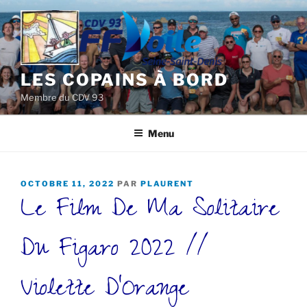
Aller
au
contenu
principal
LES COPAINS À BORD
Membre du CDV 93
Menu
PUBLIÉ
OCTOBRE 11, 2022
PAR
PLAURENT
Le Film De Ma Solitaire
LE
Du Figaro 2022 //
Violette D’Orange