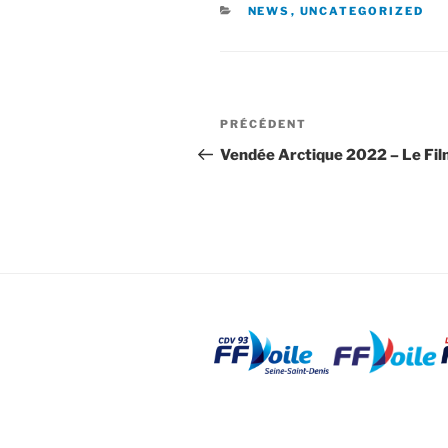
CATÉGORIES
NEWS
,
UNCATEGORIZED
Navigation
Article
PRÉCÉDENT
de
précédent
Vendée Arctique 2022 – Le Fi
l’article