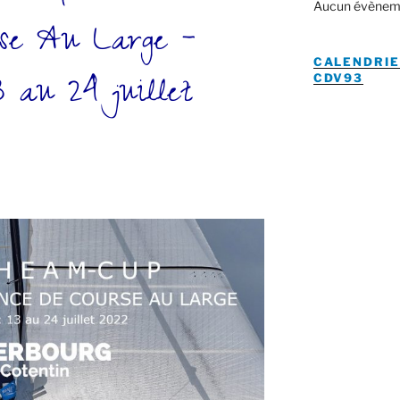
Aucun évènem
rse Au Large –
CALENDRIE
13 au 24 juillet
CDV93