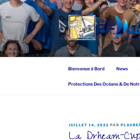
Aller
au
contenu
principal
Bienvenue à Bord
News
Protections Des Océans & De Notr
PUBLIÉ
JUILLET 14, 2022
PAR
PLAURE
La Drheam-Cup
LE