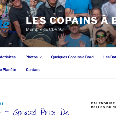
LES COPAINS À
Membre du CDV 93
Activités
Photos
Quelques Copains à Bord
Les Ba
e Planète
Contact
CALENDRIER 
NT
 – Grand Prix De
CELLES DU C