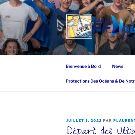
Aller
au
contenu
principal
Bienvenue à Bord
News
Protections Des Océans & De Notr
PUBLIÉ
JUILLET 1, 2022
PAR
PLAUREN
Départ des Ulti
LE