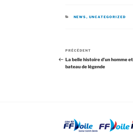
CATÉGORIES
NEWS
,
UNCATEGORIZED
Navigation
Article
PRÉCÉDENT
de
précédent
La belle histoire d’un homme et
bateau de légende
l’article