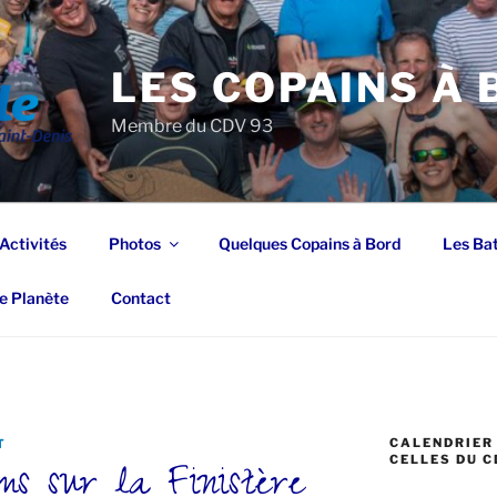
LES COPAINS À
Membre du CDV 93
Activités
Photos
Quelques Copains à Bord
Les Ba
e Planète
Contact
CALENDRIER 
T
ms sur la Finistère
CELLES DU C