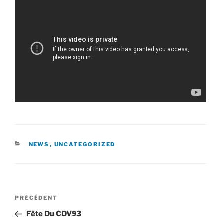
CATÉGORIES
NEWS
,
UNCATEGORIZED
Navigation
Article
PRÉCÉDENT
de
précédent
Fête Du CDV93
l’article