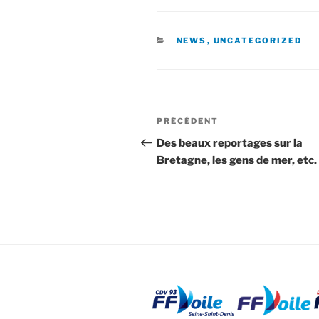
CATÉGORIES
NEWS
,
UNCATEGORIZED
Navigation
Article
PRÉCÉDENT
de
précédent
Des beaux reportages sur la
Bretagne, les gens de mer, etc.
l’article