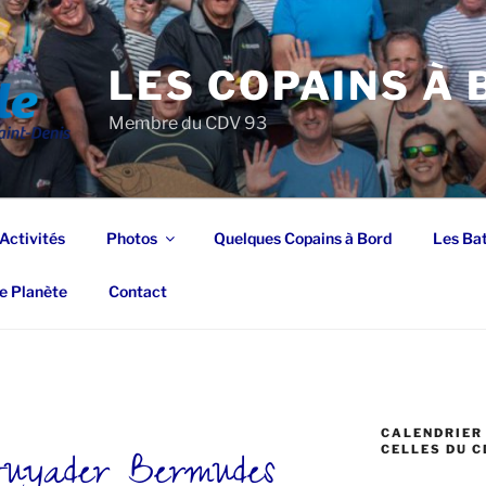
LES COPAINS À
Membre du CDV 93
Activités
Photos
Quelques Copains à Bord
Les Ba
e Planète
Contact
CALENDRIER 
Guyader Bermudes
CELLES DU C