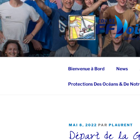
Aller
au
contenu
principal
Bienvenue à Bord
News
Protections Des Océans & De Notr
PUBLIÉ
MAI 8, 2022
PAR
PLAURENT
Départ de la 
LE