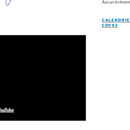
Aucun évènem
CALENDRIE
CDV93