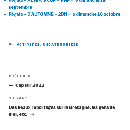
Régate
« ALAIA’S CUP – PNP »
le
dimanche 18
septembre
Régate
« D’AUTOMNE – 2DN »
le
dimanche 16 octobre
CATÉGORIES
ACTIVITÉS
,
UNCATEGORIZED
Navigation
Article
PRÉCÉDENT
de
précédent
Cap sur 2022
l’article
Article
SUIVANT
suivant
Des beaux reportages sur la Bretagne, les gens de
mer, etc.