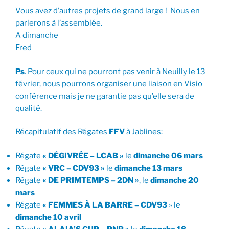
Vous avez d’autres projets de grand large ! Nous en
parlerons à l’assemblée.
A dimanche
Fred
Ps
. Pour ceux qui ne pourront pas venir à Neuilly le 13
février, nous pourrons organiser une liaison en Visio
conférence mais je ne garantie pas qu’elle sera de
qualité.
Récapitulatif des Régates
FFV
à Jablines:
Régate
« DÉGIVRÉE – LCAB »
le
dimanche 06 mars
Régate
« VRC – CDV93 »
le
dimanche 13 mars
Régate
« DE PRIMTEMPS – 2DN »
, le
dimanche 20
mars
Régate
« FEMMES À LA BARRE – CDV93
» le
dimanche 10 avril