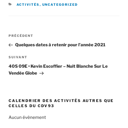
CATÉGORIES
ACTIVITÉS
,
UNCATEGORIZED
Navigation
Article
PRÉCÉDENT
de
précédent
Quelques dates à retenir pour l’année 2021
l’article
Article
SUIVANT
suivant
40S 09E • Kevin Escoffier – Nuit Blanche Sur Le
Vendée Globe
CALENDRIER DES ACTIVITÉS AUTRES QUE
CELLES DU CDV93
Aucun évènement