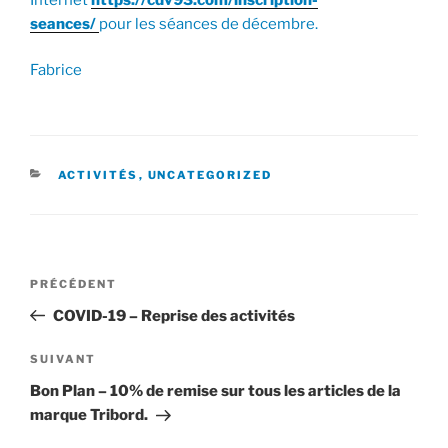
seances/
pour les séances de décembre.
Fabrice
CATÉGORIES
ACTIVITÉS
,
UNCATEGORIZED
Navigation
Article
PRÉCÉDENT
de
précédent
COVID-19 – Reprise des activités
l’article
Article
SUIVANT
suivant
Bon Plan – 10% de remise sur tous les articles de la
marque Tribord.