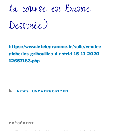
la course en Bande
Dessinée.)
https://www.letelegramme.fr/voile/vendee-
globe/les-gribouilles-d-astrid-15-11-2020-
12657183.php
CATÉGORIES
NEWS
,
UNCATEGORIZED
Navigation
Article
PRÉCÉDENT
de
précédent