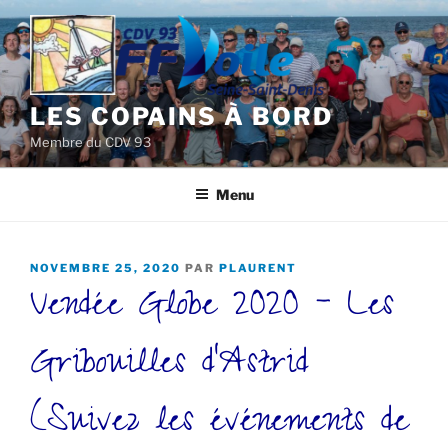
Aller
au
contenu
principal
LES COPAINS À BORD
Membre du CDV 93
Menu
PUBLIÉ
NOVEMBRE 25, 2020
PAR
PLAURENT
Vendée Globe 2020 – Les
LE
Gribouilles d’Astrid
(Suivez les événements de