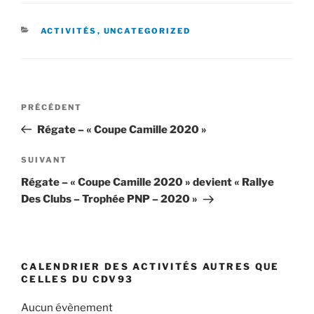
CATÉGORIES
ACTIVITÉS
,
UNCATEGORIZED
Navigation
Article
PRÉCÉDENT
de
précédent
Régate – « Coupe Camille 2020 »
l’article
Article
SUIVANT
suivant
Régate – « Coupe Camille 2020 » devient « Rallye
Des Clubs – Trophée PNP – 2020 »
CALENDRIER DES ACTIVITÉS AUTRES QUE
CELLES DU CDV93
Aucun évènement