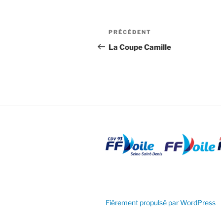
Navigation
Article
PRÉCÉDENT
de
précédent
La Coupe Camille
l’article
Fièrement propulsé par WordPress