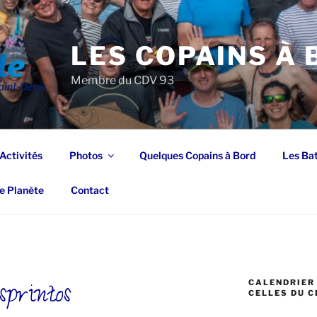
LES COPAINS À
Membre du CDV 93
Activités
Photos
Quelques Copains à Bord
Les Ba
e Planète
Contact
sprintos
CALENDRIER 
CELLES DU C