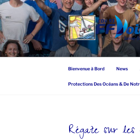
Aller
au
contenu
principal
Bienvenue à Bord
News
Protections Des Océans & De Notr
Régate sur les 