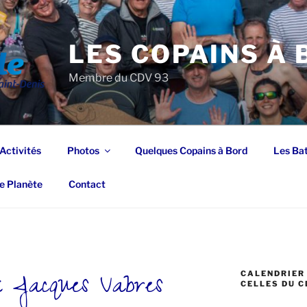
LES COPAINS À
Membre du CDV 93
Activités
Photos
Quelques Copains à Bord
Les Ba
e Planète
Contact
 Jacques Vabres
CALENDRIER 
CELLES DU C