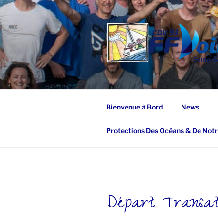
Aller
au
contenu
principal
Bienvenue à Bord
News
Protections Des Océans & De Notr
Départ Transat