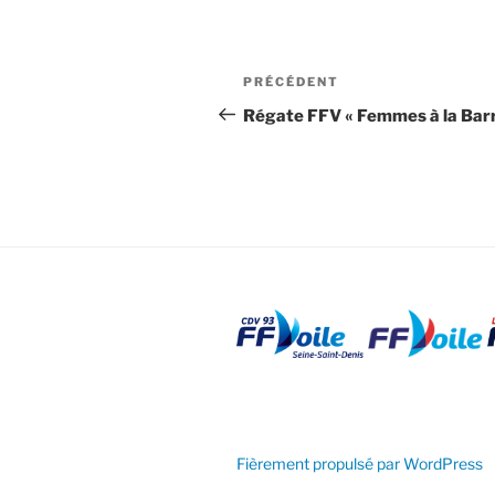
Navigation
Article
PRÉCÉDENT
de
précédent
Régate FFV « Femmes à la Barr
l’article
Fièrement propulsé par WordPress