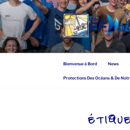
Aller
au
contenu
principal
Bienvenue à Bord
News
Protections Des Océans & De Notr
ÉTIQU