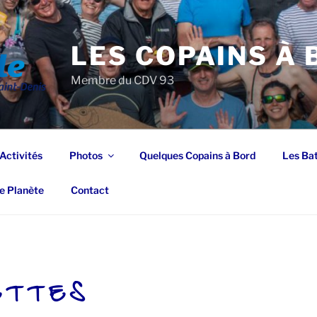
LES COPAINS À
Membre du CDV 93
Activités
Photos
Quelques Copains à Bord
Les Ba
e Planète
Contact
ETTES